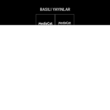
BASILI YAYINLAR
DİJİTAL YAYINLAR
ETKİNLİKLER
ÖDÜL PROGRAMLARI