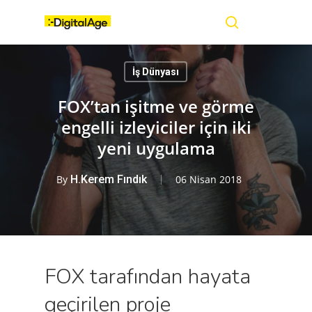
Skip
Menu
to
main
search
content
İş Dünyası
FOX’tan işitme ve görme
engelli izleyiciler için iki
yeni uygulama
By
H.Kerem Fındık
06 Nisan 2018
FOX tarafından hayata
geçirilen proje