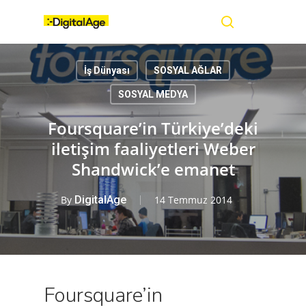
Skip
Menu
to
main
search
content
İş Dünyası
SOSYAL AĞLAR
SOSYAL MEDYA
Foursquare’in Türkiye’deki
iletişim faaliyetleri Weber
Shandwick’e emanet
By
DigitalAge
14 Temmuz 2014
Foursquare’in