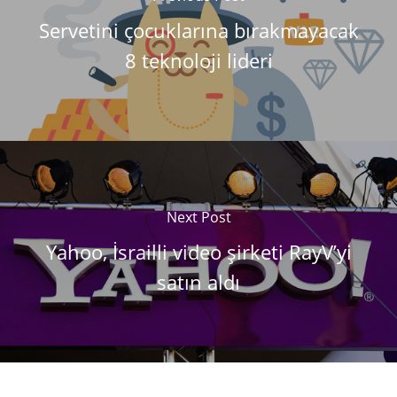
Servetini çocuklarına bırakmayacak
8 teknoloji lideri
Next Post
Yahoo, İsrailli video şirketi RayV’yi
satın aldı