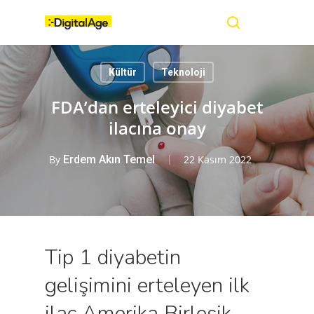
Skip
Menu
to
main
search
content
Kültür
Teknoloji
FDA’dan erteleyici diyabet
ilacına onay
By
Erdem Akın Temel
22 Kasım 2022
Tip 1 diyabetin
gelişimini erteleyen ilk
ilaç Amerika Birleşik