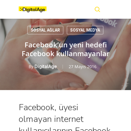
Skip
Menu
to
main
search
content
SOSYAL AĞLAR
SOSYAL MEDYA
Facebook’un yeni hedefi
Facebook kullanmayanlar
By
DigitalAge
27 Mayıs 2016
Facebook, üyesi
olmayan internet
kullanıcılarının Facebook