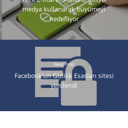
medya kullanarak büyümeyi
hedefliyor
Next Post
Facebook’un Gizlilik Esasları sitesi
yenilendi