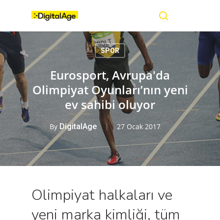
Skip
Menu
to
main
search
content
SPOR
Eurosport, Avrupa'da
Olimpiyat Oyunları’nın yeni
ev sahibi oluyor
By
DigitalAge
27 Ocak 2017
Olimpiyat halkaları ve
yeni marka kimliği, tüm