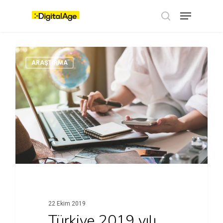
Skip
Menu
to
main
search
content
ARAŞTIRMA
22 Ekim 2019
Türkiye 2019 yılı