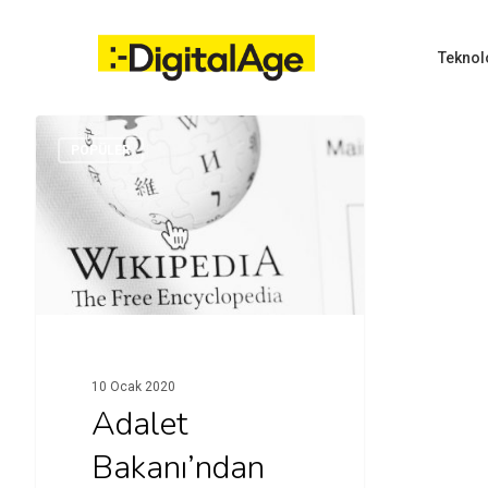
Skip
to
main
Teknol
content
POPÜLER
Hit enter to search or ESC to close
10 Ocak 2020
Adalet
Bakanı’ndan