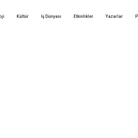
oji
Kültür
İş Dünyası
Etkinlikler
Yazarlar
P