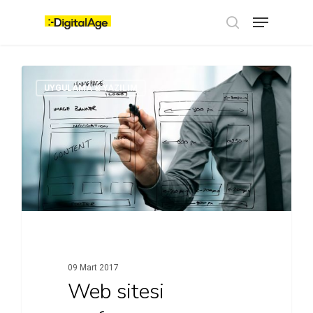
Skip
Menu
to
main
search
content
UYGULAMA & YAZILIM
09 Mart 2017
Web sitesi