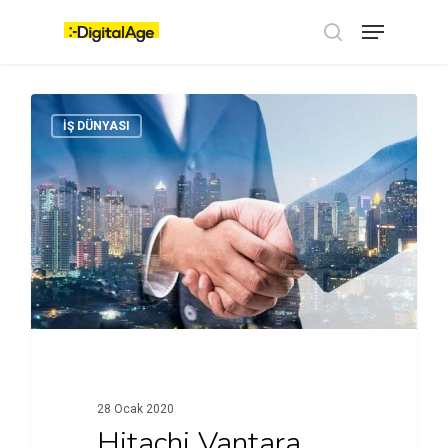
Skip
Menu
to
main
search
content
İŞ DÜNYASI
28 Ocak 2020
Hitachi Vantara,