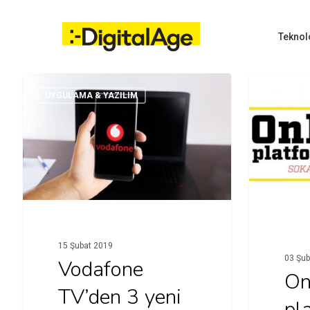
Skip
to
main
Teknol
content
UYGULAMA & YAZILIM
FİLM
Hit enter to search or ESC to close
15 Şubat 2019
03 Şub
Vodafone
On
TV’den 3 yeni
pl