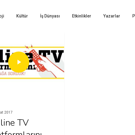
oji
Kültür
İş Dünyası
Etkinlikler
Yazarlar
P
at 2017
line TV
atformlarını