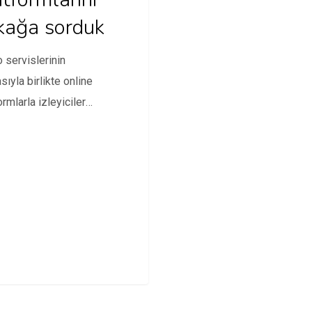
kağa sorduk
 servislerinin
sıyla birlikte online
ormlarla izleyiciler
iği içeriğe ulaşabiliyor.
e Online TV
ormlarıyla…