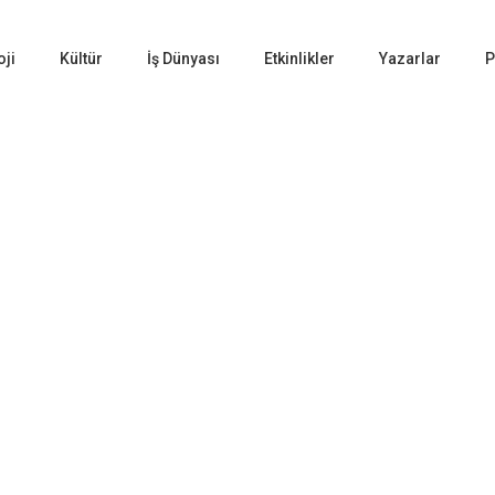
oji
Kültür
İş Dünyası
Etkinlikler
Yazarlar
P