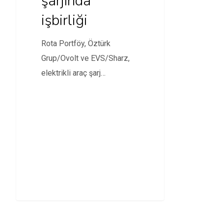
şarjında
işbirliği
Rota Portföy, Öztürk
Grup/Ovolt ve EVS/Sharz,
elektrikli araç şarj
teknolojileri sektöründe
işbirliğine imza atarak
Univolt…