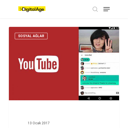
Skip
Menu
to
main
search
content
SOSYAL AĞLAR
13 Ocak 2017