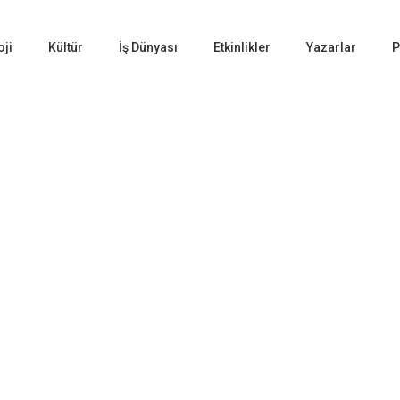
oji
Kültür
İş Dünyası
Etkinlikler
Yazarlar
P