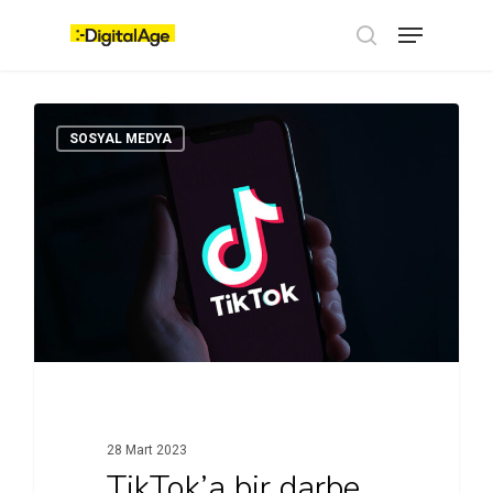
Skip
Menu
to
main
search
content
SOSYAL MEDYA
28 Mart 2023
TikTok’a bir darbe