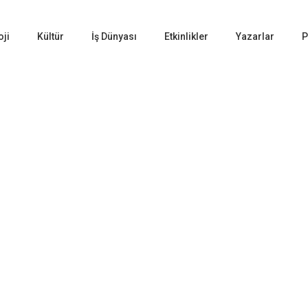
oji
Kültür
İş Dünyası
Etkinlikler
Yazarlar
P