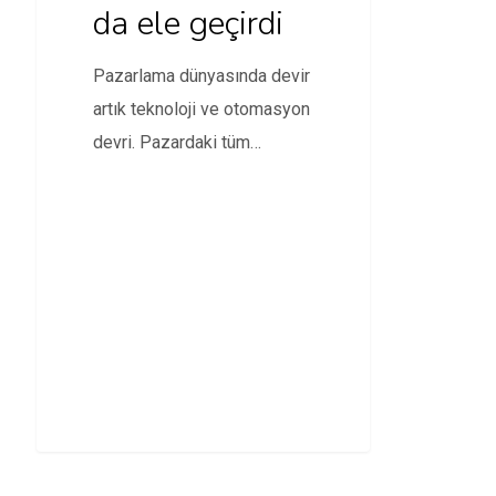
da ele geçirdi
Pazarlama dünyasında devir
artık teknoloji ve otomasyon
devri. Pazardaki tüm
oyuncular ‘pazarlama
teknolojileri’ ismi ile…