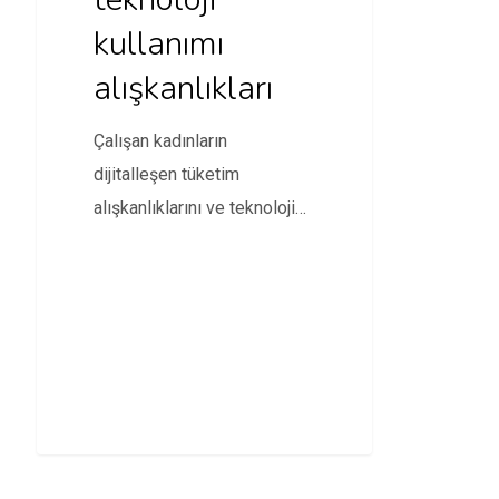
kullanımı
alışkanlıkları
Çalışan kadınların
dijitalleşen tüketim
alışkanlıklarını ve teknolojiyi
işleriyle alakalı nasıl
kullandıklarını sorgulamak
için Twentify Bounty…