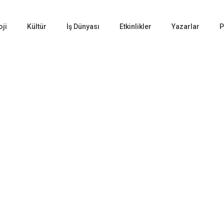
oji
Kültür
İş Dünyası
Etkinlikler
Yazarlar
P