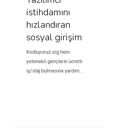
istihdamını
hızlandıran
sosyal girişim
Kodluyoruz.org hem
yetenekli gençlerin ücretli
iş/staj bulmasına yardım
ediyor hem de kodlama
öğrenmek isteyenlere
gerekli…