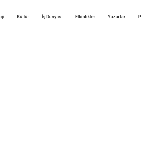
oji
Kültür
İş Dünyası
Etkinlikler
Yazarlar
P