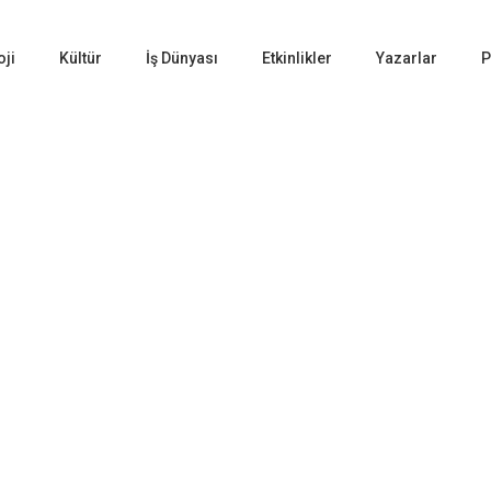
oji
Kültür
İş Dünyası
Etkinlikler
Yazarlar
P