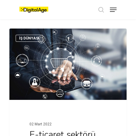
Skip
Menu
to
main
search
content
İŞ DÜNYASI
02 Mart 2022
E-ticaret sektörü