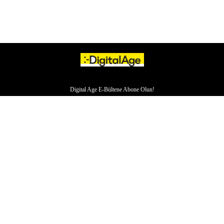
Digital Age E-Bültene Abone Olun!
HAKKIMIZDA
İLETİŞİM
YAZARLAR
VERI POLITIKASI
ÇEREZ POLITIKASI
KÜNYE