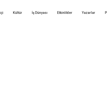
oji
Kültür
İş Dünyası
Etkinlikler
Yazarlar
P