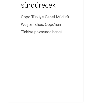
sürdürecek
Oppo Türkiye Genel Müdürü
Weijian Zhou, Oppo’nun
Türkiye pazarında hangi
aşamadan nereye geldiğini
ve markanın…