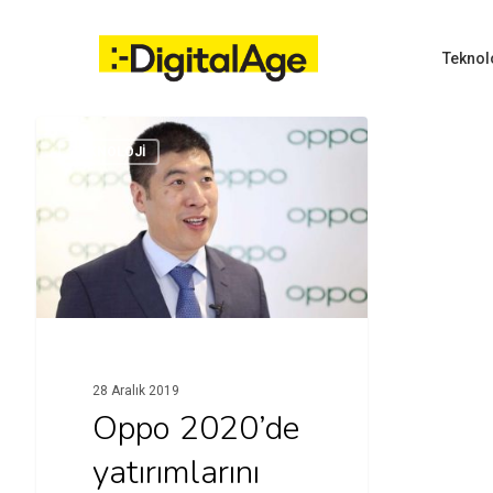
Skip
to
main
Teknol
content
TEKNOLOJI
Hit enter to search or ESC to close
28 Aralık 2019
Oppo 2020’de
yatırımlarını