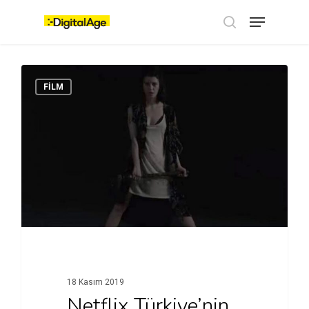
Skip
Menu
to
main
search
content
FİLM
18 Kasım 2019
Netflix Türkiye’nin