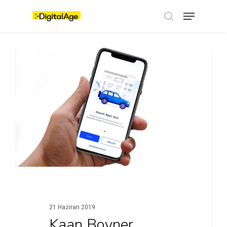
Skip
Menu
to
main
search
content
İŞ DÜNYASI
21 Haziran 2019
Kaan Boyner,