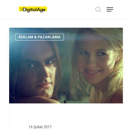
Skip
Menu
to
main
search
content
REKLAM & PAZARLAMA
16 Şubat 2017