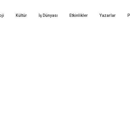
oji
Kültür
İş Dünyası
Etkinlikler
Yazarlar
P