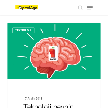
Skip
Menu
to
main
search
content
TEKNOLOJI
17 Aralık 2018
Teknoloji beynin