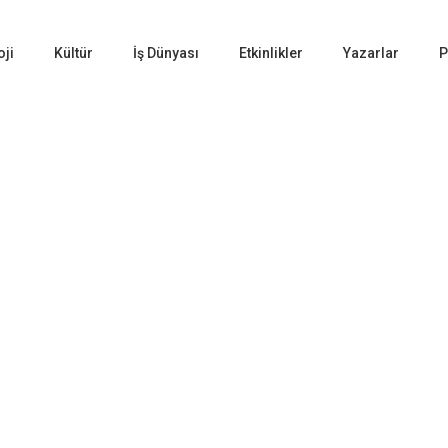
oji
Kültür
İş Dünyası
Etkinlikler
Yazarlar
P