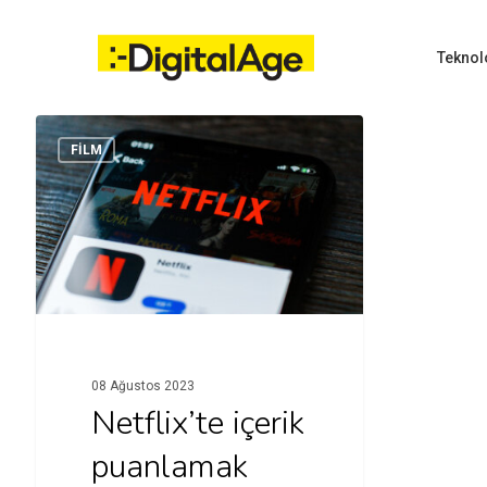
Skip
to
main
Teknol
content
FİLM
Hit enter to search or ESC to close
08 Ağustos 2023
Netflix’te içerik
puanlamak