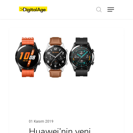
Skip
Menu
to
main
search
content
TEKNOLOJI
01 Kasım 2019
Huawei’nin yeni