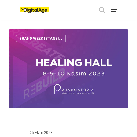
Skip
Menu
to
main
search
content
BRAND WEEK ISTANBUL
05 Ekim 2023