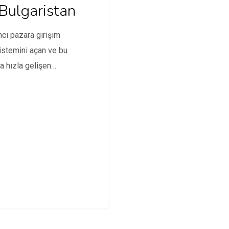
 Bulgaristan
cı pazara girişim
stemini açan ve bu
a hızla gelişen
ristan’ın ismini
eyen yıllarda AB…