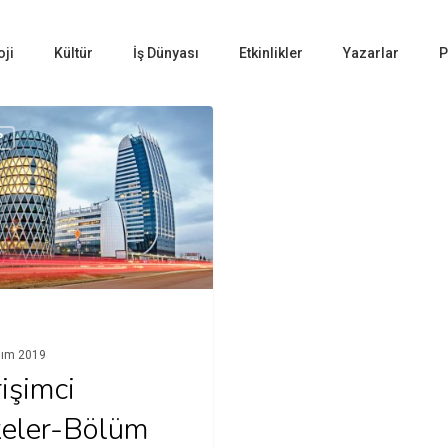
oji
Kültür
İş Dünyası
Etkinlikler
Yazarlar
P
P
sım 2019
rişimci
keler-Bölüm