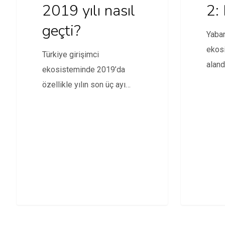
2019 yılı nasıl
2:
geçti?
Yaban
ekosi
Türkiye girişimci
aland
ekosisteminde 2019’da
Bulga
özellikle yılın son üç ayı
ilerl
inanılmaz iyi geçti ve yılı
100…