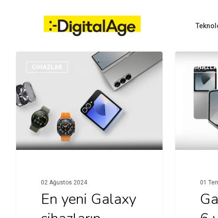
Skip
to
main
Teknol
content
CİHAZLAR
CİHAZLA
Hit enter to search or ESC to close
02 Ağustos 2024
01 Te
En yeni Galaxy
Ga