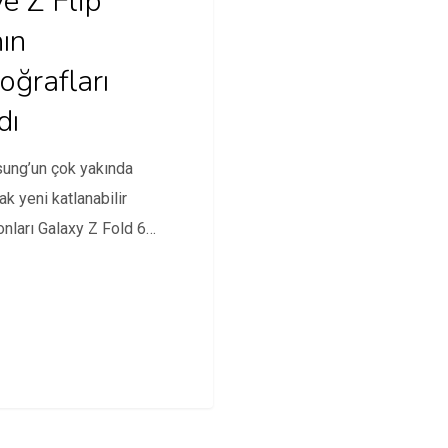
ve Z Flip
nın
oğrafları
dı
ung’un çok yakında
ak yeni katlanabilir
onları Galaxy Z Fold 6
Flip 6’ya…