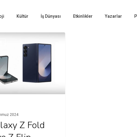
oji
Kültür
İş Dünyası
Etkinlikler
Yazarlar
P
R
mmuz 2024
laxy Z Fold