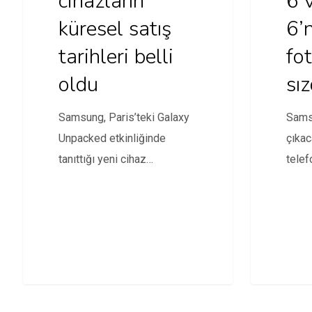
cihazların
6 
küresel satış
6’
tarihleri belli
fot
oldu
sız
Samsung, Paris’teki Galaxy
Sams
Unpacked etkinliğinde
çıkac
tanıttığı yeni cihaz
telef
serilerinin dünya
ve Z 
genelindeki satış tarihlerini
açıkladı.