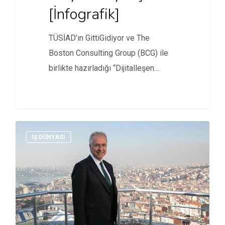
[İnfografik]
TÜSİAD’ın GittiGidiyor ve The
Boston Consulting Group (BCG) ile
birlikte hazırladığı “Dijitalleşen
Dünyada Ekonominin İtici…
İŞ DÜNYASI