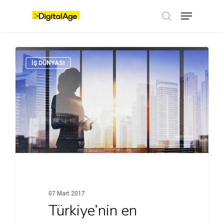
Skip
Menu
to
main
search
content
İŞ DÜNYASI
07 Mart 2017
Türkiye’nin en