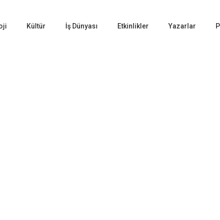
oji
Kültür
İş Dünyası
Etkinlikler
Yazarlar
P