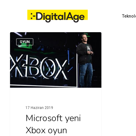
Skip
to
main
Teknol
content
OYUN
Hit enter to search or ESC to close
17 Haziran 2019
Microsoft yeni
Xbox oyun