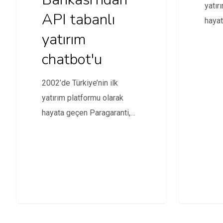
yatır
API tabanlı
hayat
yatırım
yepye
piyas
chatbot'u
2002’de Türkiye’nin ilk
yatırım platformu olarak
hayata geçen Paragaranti,
yepyeni özellikleri ve
piyasalarla ilgili merak…