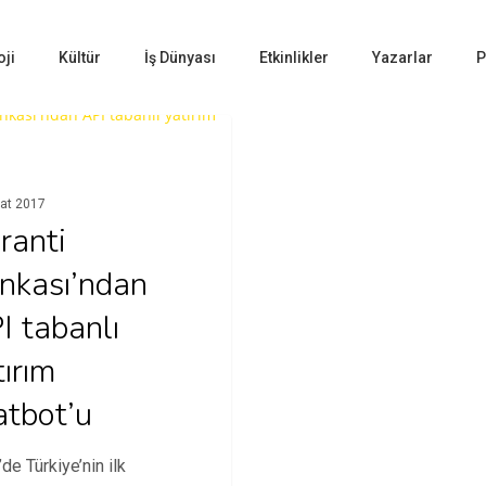
oji
Kültür
İş Dünyası
Etkinlikler
Yazarlar
P
A & YAZILIM
at 2017
ranti
nkası’ndan
I tabanlı
tırım
atbot’u
de Türkiye’nin ilk