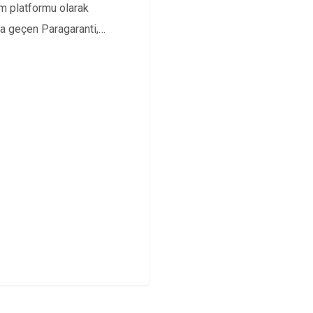
ım platformu olarak
a geçen Paragaranti,
ni özellikleri ve
alarla ilgili merak…