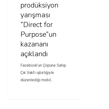
prodüksiyon
yarışması
“Direct for
Purpose”un
kazananı
açıklandı
Facebook’un Çöpüne Sahip
Çık Vakfı işbirliğiyle
düzenlediği mobil
prodüksiyon yarışması
Direct for Purpose’un
kazananı açıklandı.