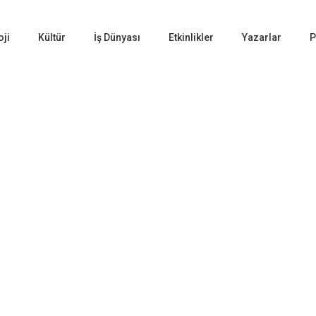
oji
Kültür
İş Dünyası
Etkinlikler
Yazarlar
P