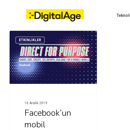
Skip
to
main
Teknol
content
ETKINLIKLER
Hit enter to search or ESC to close
16 Aralık 2019
Facebook’un
mobil