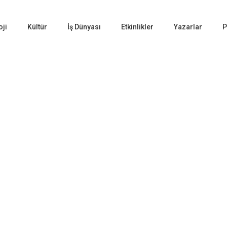
oji
Kültür
İş Dünyası
Etkinlikler
Yazarlar
P