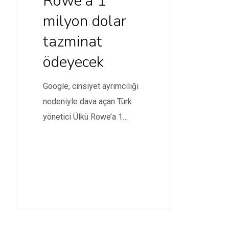
Rowe’a 1
milyon dolar
tazminat
ödeyecek
Google, cinsiyet ayrımcılığı
nedeniyle dava açan Türk
yönetici Ülkü Rowe’a 1
milyon dolar tazminat
ödemeye…