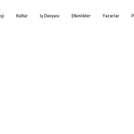
oji
Kültür
İş Dünyası
Etkinlikler
Yazarlar
P