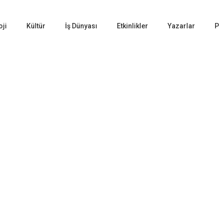
oji
Kültür
İş Dünyası
Etkinlikler
Yazarlar
P