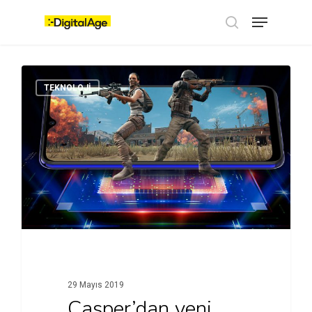
Skip
Menu
to
main
search
content
TEKNOLOJI
29 Mayıs 2019
Casper’dan yeni