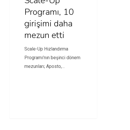
Scale-Up
Programı, 10
girişimi daha
mezun etti
Scale-Up Hızlandırma
Programı’nın beşinci dönem
mezunları; Aposto,
B2Metric, Comodif, Kidolog,
Masraff, Mega Fortuna,
Twiser, Uppy,…