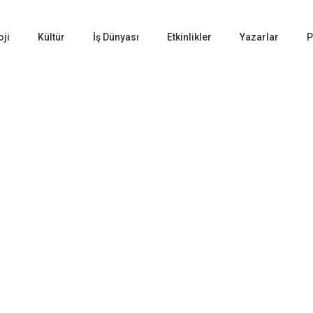
oji
Kültür
İş Dünyası
Etkinlikler
Yazarlar
P