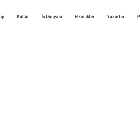
oji
Kültür
İş Dünyası
Etkinlikler
Yazarlar
P