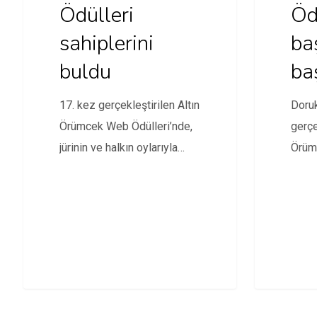
Ödülleri
Öd
sahiplerini
ba
buldu
ba
17. kez gerçekleştirilen Altın
Doruk
Örümcek Web Ödülleri’nde,
gerçe
jürinin ve halkın oylarıyla
Örümc
seçilen projeler belli oldu.
başvu