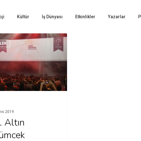
oji
Kültür
İş Dünyası
Etkinlikler
Yazarlar
P
LER
yıs 2019
. Altın
ümcek