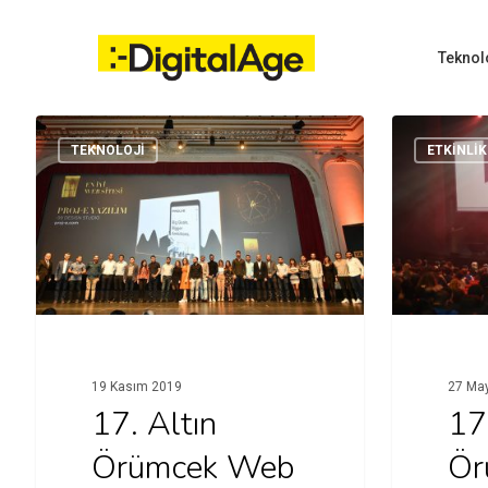
Skip
to
main
Teknol
content
TEKNOLOJI
ETKINLIK
Hit enter to search or ESC to close
19 Kasım 2019
27 Ma
17. Altın
17
Örümcek Web
Ör