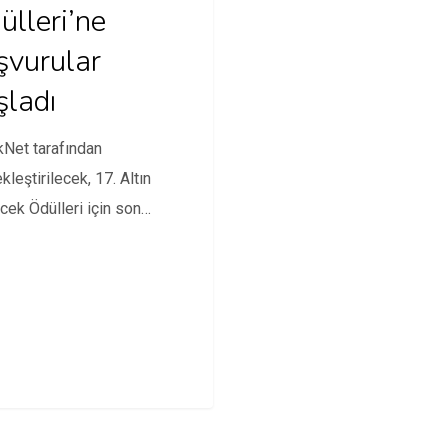
ülleri’ne
şvurular
şladı
Net tarafından
kleştirilecek, 17. Altın
ek Ödülleri için son
ru tarihi 21 Haziran.