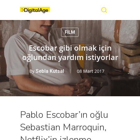
Skip
Menu
to
main
search
content
FİLM
Escobar gibi olmak için
oğlundan yardım istiyorlar
By
Sebla Kutsal
08 Mart 2017
Pablo Escobar’ın oğlu
Sebastian Marroquin,
Netflix’in izlenme