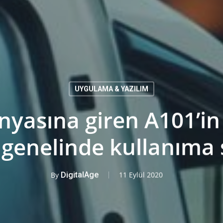
UYGULAMA & YAZILIM
ünyasına giren A101’i
 genelinde kullanıma
By
DigitalAge
11 Eylül 2020