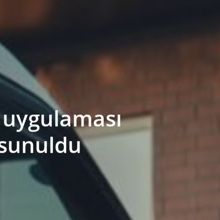
n uygulaması
 sunuldu