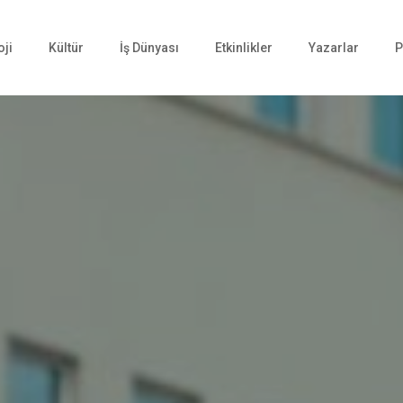
oji
Kültür
İş Dünyası
Etkinlikler
Yazarlar
P