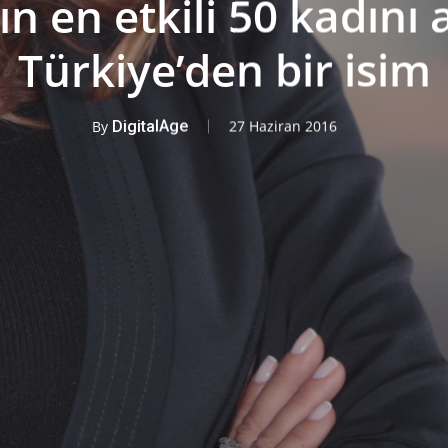
n en etkili 50 kadını 
Türkiye’den bir isim
By
DigitalAge
27 Haziran 2016