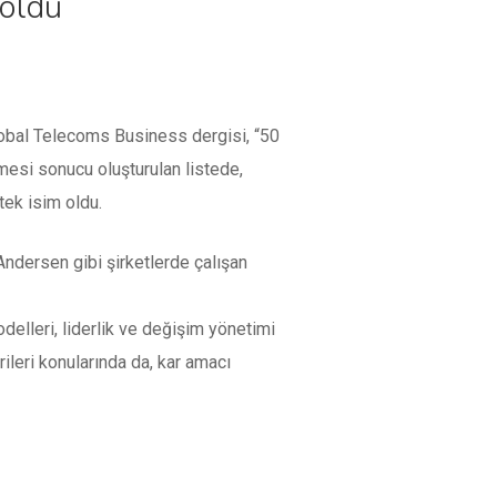
 oldu
Global Telecoms Business dergisi, “50
mesi sonucu oluşturulan listede,
tek isim oldu.
Andersen gibi şirketlerde çalışan
 modelleri, liderlik ve değişim yönetimi
leri konularında da, kar amacı