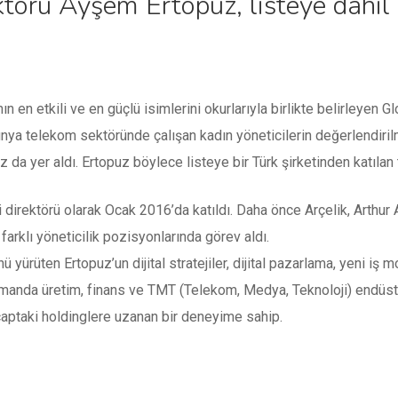
ektörü Ayşem Ertopuz, listeye dahil
 en etkili ve en güçlü isimlerini okurlarıyla birlikte belirleyen 
nya telekom sektöründe çalışan kadın yöneticilerin değerlendiril
 da yer aldı. Ertopuz böylece listeye bir Türk şirketinden katılan 
i direktörü olarak Ocak 2016’da katıldı. Daha önce Arçelik, Arthur 
farklı yöneticilik pozisyonlarında görev aldı.
ünü yürüten Ertopuz’un dijital stratejiler, dijital pazarlama, yeni iş
amanda üretim, finans ve TMT (Telekom, Medya, Teknoloji) endüstri
ptaki holdinglere uzanan bir deneyime sahip.