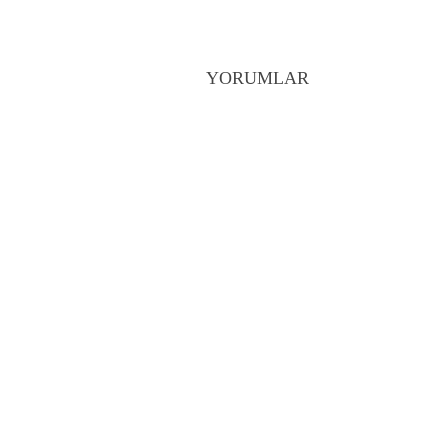
YORUMLAR
Previ
Apple’dan LGBT için kayış sü