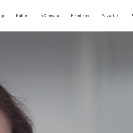
oji
Kültür
İş Dünyası
Etkinlikler
Yazarlar
P