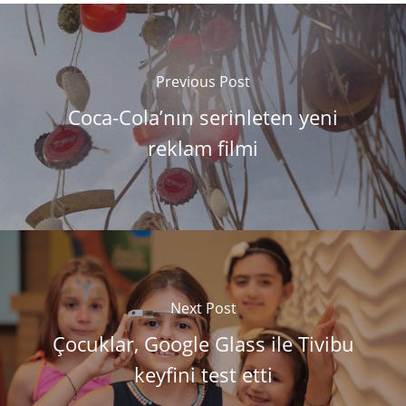
Previous Post
Coca-Cola’nın serinleten yeni
reklam filmi
Next Post
Çocuklar, Google Glass ile Tivibu
keyfini test etti