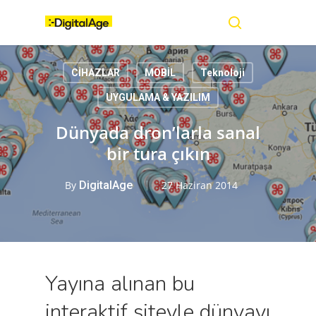
Skip
Menu
to
main
search
content
CİHAZLAR
MOBİL
Teknoloji
UYGULAMA & YAZILIM
Dünyada dron’larla sanal
bir tura çıkın
By
DigitalAge
27 Haziran 2014
Yayına alınan bu
interaktif siteyle dünyayı