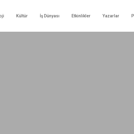
oji
Kültür
İş Dünyası
Etkinlikler
Yazarlar
P