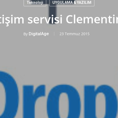
Teknoloji
UYGULAMA & YAZILIM
işim servisi Clementin
By
DigitalAge
23 Temmuz 2015