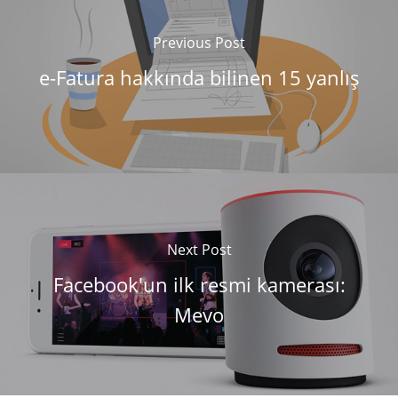
Previous Post
e-Fatura hakkında bilinen 15 yanlış
Next Post
Facebook'un ilk resmi kamerası:
Mevo