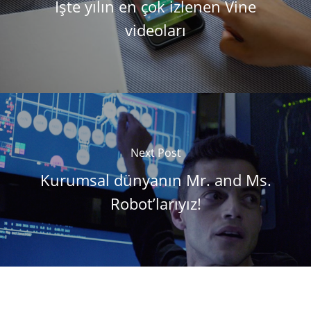
İşte yılın en çok izlenen Vine
videoları
Next Post
Kurumsal dünyanın Mr. and Ms.
Robot’larıyız!