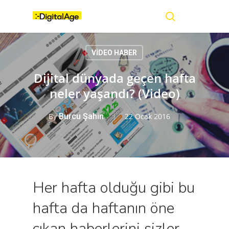
Skip
Menu
to
main
search
content
VİDEO HABER
Dijital dünyada geçen hafta
neler yaşandı? (Video)
By
Burcu Şahin
22 Ocak 2016
Her hafta olduğu gibi bu
hafta da haftanın öne
çıkan haberlerini sizler